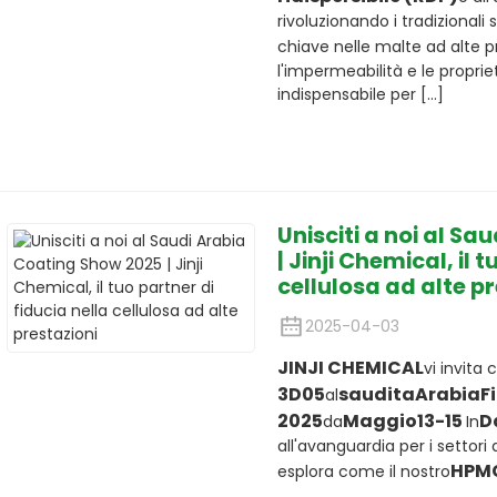
rivoluzionando i tradiziona
chiave nelle malte ad alte pr
l'impermeabilità e le propr
indispensabile per [...]
Unisciti a noi al S
| Jinji Chemical, il 
cellulosa ad alte p
2025-04-03
JINJI CHEMICAL
vi invita
3D05
saudita
Arabia
F
al
202
5
Maggio
13-15
D
da
In
all'avanguardia per i settori 
HPMC
esplora come il nostro