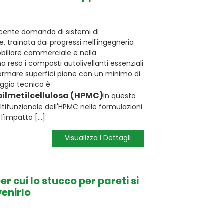
escente domanda di sistemi di
, trainata dai progressi nell'ingegneria
obiliare commerciale e nella
a reso i composti autolivellanti essenziali
 formare superfici piane con un minimo di
aggio tecnico è
pilmetilcellulosa (HPMC)
In questo
multifunzionale dell'HPMC nelle formulazioni
l'impatto [...]
Visualizza I Dettagli
er cui lo stucco per pareti si
enirlo