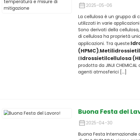
2025-05-06
La cellulosa è un gruppo d
utilizzati in varie applicazioni 
Sono derivati ​​della cellulos
di cellulosa ha proprietà un
Idr
applicazioni. Tra queste:
(HPMC)
Metilidrossieti
,
Idrossietilcellulosa (
E
prodotta da JINJI CHEMICAL 
agenti atmosferici [...]
Buona Festa del La
2025-04-30
Buona Festa Internazionale a t