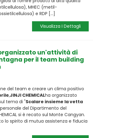
iosi di fornire prodotti di alta qualità
ilcellulosa), MHEC (metil-
ssietilcellulosa) e RDP [...]
Visualizza I Dettagli
rganizzato un'attività di
tagna per il team building
n
ione del team e creare un clima positivo
rile
,
JINJI CHEMICAL
ha organizzato
sul tema di "
Scalare insieme la vetta
il personale del Dipartimento del
HEMICAL si è recato sul Monte Cangyan.
o lo spirito di mutua assistenza e fiducia