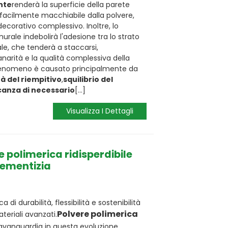
nte
renderà la superficie della parete
, facilmente macchiabile dalla polvere,
corativo complessivo. Inoltre, lo
rale indebolirà l'adesione tra lo strato
ale, che tenderà a staccarsi,
arità e la qualità complessiva della
fenomeno è causato principalmente da
tà del riempitivo
,
squilibrio del
anza di necessario
[...]
Visualizza I Dettagli
re polimerica ridisperdibile
cementizia
a di durabilità, flessibilità e sostenibilità
Polvere polimerica
teriali avanzati.
'avanguardia in questa evoluzione,