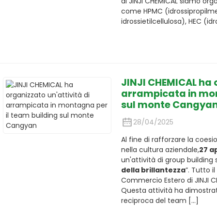
di JINJI CHEMICAL siamo orgogl
come HPMC (idrossipropilmet
idrossietilcellulosa), HEC (idro
JINJI CHEMICAL ha o
arrampicata in mon
sul monte Cangya
28/04/2025
Al fine di rafforzare la coes
nella cultura aziendale,
27 ap
un'attività di group building 
della brillantezza
”. Tutto 
Commercio Estero di JINJI C
Questa attività ha dimostrat
reciproca del team [...]