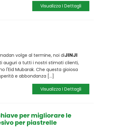
Visualizza I Dettagli
JINJI
madan volge al termine, noi di
ti auguri a tutti i nostri stimati clienti,
no l'Eid Mubarak. Che questa gioiosa
sperità e abbondanza [...]
Visualizza I Dettagli
hiave per migliorare le
sivo per piastrelle