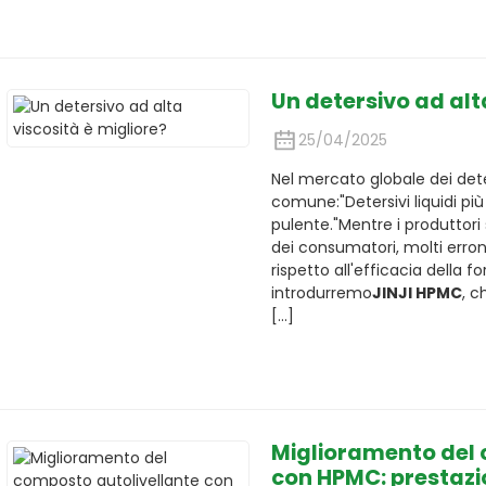
Un detersivo ad alt
25/04/2025
Nel mercato globale dei dete
comune:
"Detersivi liquidi p
pulente."
Mentre i produttori 
dei consumatori, molti erro
rispetto all'efficacia della 
introdurremo
JINJI HPMC
, c
[...]
Miglioramento del 
con HPMC: prestazio