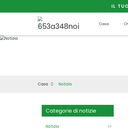
IL TU
Casa
Ch
Fateci
Casa
Notizia
Categorie di notizie
Notizia