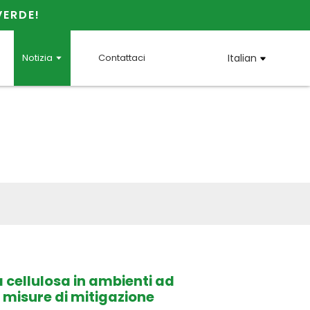
VERDE!
Notizia
Contattaci
Italian
u JINJI
la cellulosa in ambienti ad
 misure di mitigazione