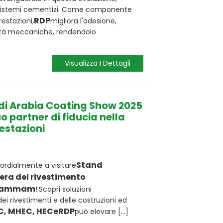
li sistemi cementizi. Come componente
RDP
estazioni,
migliora l'adesione,
ietà meccaniche, rendendolo
Visualizza I Dettagli
audi Arabia Coating Show 2025
tuo partner di fiducia nella
restazioni
Stand
 cordialmente a visitare
iera del rivestimento
ammam
!
Scopri soluzioni
dei rivestimenti e delle costruzioni ed
, MHEC, HEC
e
RDP
può elevare [...]