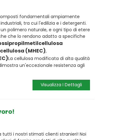
i composti fondamentali ampiamente
industriali, tra cui l'edilizia e i detergenti.
a, un polimero naturale, e ogni tipo di etere
iche che lo rendono adatto a specifiche
ossipropilmetilcellulosa
lcellulosa (MHEC)
,
HEC)
La cellulosa modificata di alta qualità
dimostra un'eccezionale resistenza agli
Visualizza I Dettagli
voro!
utti i nostri stimati clienti stranieri! Noi