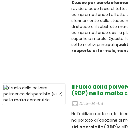
Stucco per pareti sfarina
ruvida e poco liscia al tatto
compromettendo l'effetto de
sfarinamento dello stucco mu
di stucco e il substrato mur
compromettendo così la plan
superficie murale. Questo 
sette motivi principali:
quali
rapporto di formula
,
manc
Il ruolo della polve
(RDP) nella malta 
2025-04-08
Nell'edilizia moderna, la ricerc
ha portato all'adozione di ma
ridispersibile (RDP)
è all