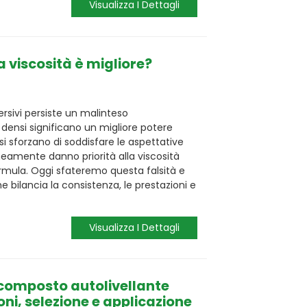
Visualizza I Dettagli
a viscosità è migliore?
rsivi persiste un malinteso
iù densi significano un migliore potere
si sforzano di soddisfare le aspettative
neamente danno priorità alla viscosità
formula. Oggi sfateremo questa falsità e
he bilancia la consistenza, le prestazioni e
Visualizza I Dettagli
composto autolivellante
ni, selezione e applicazione