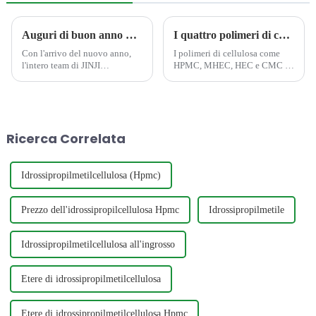
Auguri di buon anno dal tuo produttore HPMC di fiducia
I quattro polimeri di cellulosa più comunemente utilizzati: HPMC, MHEC, HEC e CMC: quale hai incontrato?
Con l'arrivo del nuovo anno,
I polimeri di cellulosa come
l'intero team di JINJI
HPMC, MHEC, HEC e CMC si
CHEMICAL porge i suoi più
trovano quotidianamente nei
sentiti auguri ai nostri stimati
prodotti, dalle etichette
clienti, distributori e partner in
alimentari agli shampoo e
tutto il mondo. Auguriamo...
persino nei materiali da
costruzione. Questi composti,
Ricerca Correlata
derivati ​​dalle piante...
Idrossipropilmetilcellulosa (Hpmc)
Prezzo dell'idrossipropilcellulosa Hpmc
Idrossipropilmetile
Idrossipropilmetilcellulosa all'ingrosso
Etere di idrossipropilmetilcellulosa
Etere di idrossipropilmetilcellulosa Hpmc